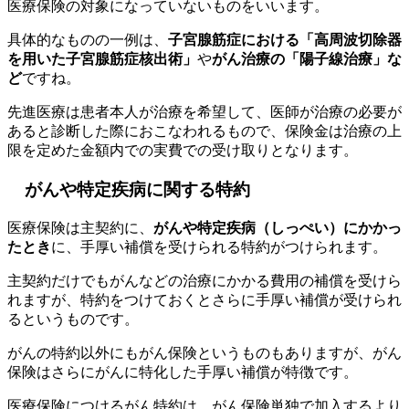
医療保険の対象になっていないものをいいます。
具体的なものの一例は、
子宮腺筋症における「高周波切除器
を用いた子宮腺筋症核出術」
や
がん治療の「陽子線治療」な
ど
ですね。
先進医療は患者本人が治療を希望して、医師が治療の必要が
あると診断した際におこなわれるもので、保険金は治療の上
限を定めた金額内での実費での受け取りとなります。
がんや特定疾病に関する特約
医療保険は主契約に、
がんや特定疾病（しっぺい）にかかっ
たとき
に、手厚い補償を受けられる特約がつけられます。
主契約だけでもがんなどの治療にかかる費用の補償を受けら
れますが、特約をつけておくとさらに手厚い補償が受けられ
るというものです。
がんの特約以外にもがん保険というものもありますが、がん
保険はさらにがんに特化した手厚い補償が特徴です。
医療保険につけるがん特約は、がん保険単独で加入するより