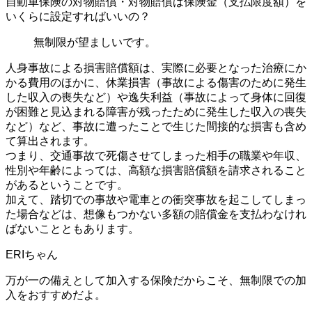
自動車保険の対物賠償・対物賠償は保険金（支払限度額）を
いくらに設定すればいいの？
無制限が望ましいです。
人身事故による損害賠償額は、実際に必要となった治療にか
かる費用のほかに、休業損害（事故による傷害のために発生
した収入の喪失など）や逸失利益（事故によって身体に回復
が困難と見込まれる障害が残ったために発生した収入の喪失
など）など、事故に遭ったことで生じた間接的な損害も含め
て算出されます。
つまり、交通事故で死傷させてしまった相手の職業や年収、
性別や年齢によっては、高額な損害賠償額を請求されること
があるということです。
加えて、踏切での事故や電車との衝突事故を起こしてしまっ
た場合などは、想像もつかない多額の賠償金を支払わなけれ
ばないことともあります。
万が一の備えとして加入する保険だからこそ、無制限での加
入をおすすめだよ。