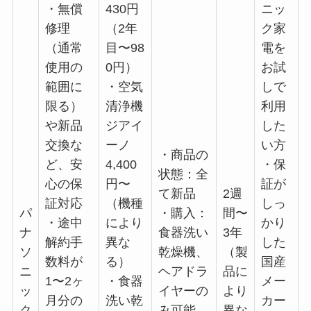
・無償
430円
ニッ
修理
（2年
ク家
（通常
目〜98
電を
使用の
0円）
お試
範囲に
・空気
しで
限る）
清浄機
利用
や新品
ジアイ
した
交換な
ーノ
い方
・商品の
ど、安
4,400
・保
状態：全
心の保
円〜
証が
て新品
2週
証対応
（機種
しっ
パ
・購入：
間〜
・途中
により
かり
ナ
食器洗い
3年
解約手
異な
した
ソ
乾燥機、
（製
数料が
る）
国産
ニ
ヘアドラ
品に
1〜2ヶ
・食器
メー
ッ
イヤーの
より
月分の
洗い乾
カー
ク
み可能
異な