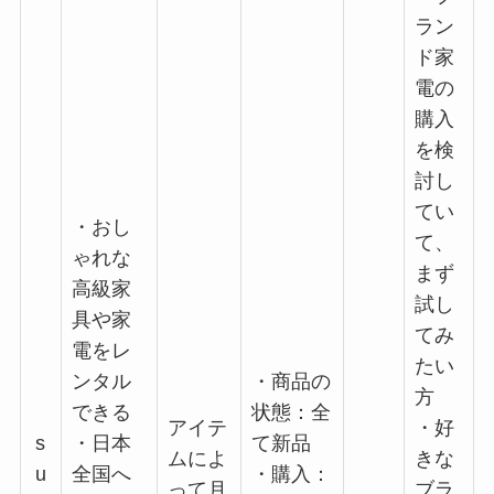
ラン
ド家
電の
購入
を検
討し
てい
・おし
て、
ゃれな
まず
高級家
試し
具や家
てみ
電をレ
たい
ンタル
・商品の
方
できる
状態：全
アイテ
・好
s
・日本
て新品
ムによ
きな
u
全国へ
・購入：
って月
ブラ