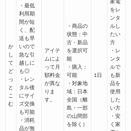
家電
・最低
をレ
利用期
ンタ
間が短
・商品の
ルし
く、配
状態：中
たい
送も早
古・新品
方
か
いので
アイテ
を選択可
・レ
し
急な引
ムによ
能
ンタ
て
越しに
って月
・購入：
ルで
ど
も◎
額料金
可能
1日
も新
っ
・レン
が異な
・対象地
品を
と
タル後
りま
域：日本
使用
こ
にサイ
す。
全国（離
した
む
ズ交換
島・一部
い方
も可能
の山間部
・安
・消耗
を除く）
く家
品が無