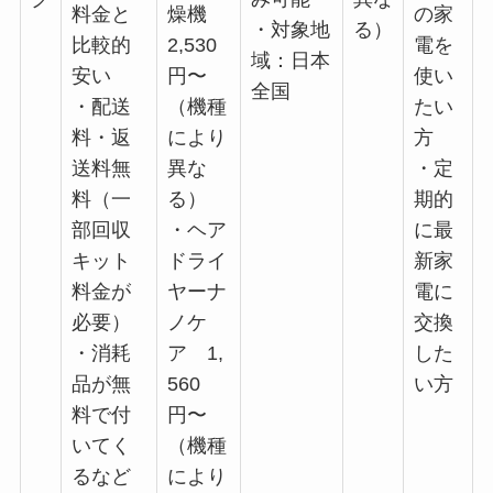
料金と
燥機
の家
・対象地
る）
比較的
2,530
電を
域：日本
安い
円〜
使い
全国
・配送
（機種
たい
料・返
により
方
送料無
異な
・定
料（一
る）
期的
部回収
・ヘア
に最
キット
ドライ
新家
料金が
ヤーナ
電に
必要）
ノケ
交換
・消耗
ア 1,
した
品が無
560
い方
料で付
円〜
いてく
（機種
るなど
により