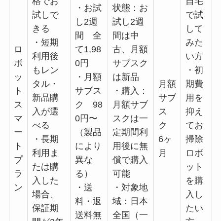
格でお
自宅
・お試
状態：お
試しで
で試
し2週
試し2週
きる
して
間 全
間は中
・短期
みた
ロ
て1,98
古、月額
利用後
い方
ボ
0円
サブスク
もレン
・初
ッ
・月額
は新品
タル・
月額
期費
ト
サブス
・購入：
新品購
サブ
用を
ス
ク 98
月額サブ
入が選
ス
抑え
マ
0円〜
スクは一
べる
ク
てお
ー
（製品
定期間利
・長期
6ヶ
掃除
ト
により
用後に無
利用ま
月
ロボ
プ
異な
償で購入
たは購
ット
ラ
る）
可能
入した
を購
ン
・送
・対象地
場合、
入し
料・返
域：日本
保証期
たい
送料無
全国（一