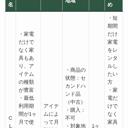
地域
名
め
・短
期間
・家電
だけ
だけで
家電
なく家
をレ
具もあ
ンタ
り、ア
ルし
・商品の
イテム
たい
状態：セ
の種類
方
カンドハ
が豊富
・家
ンド品
・最低
電だ
（中古）
利用期
アイテ
けで
・購入：
間が1ヶ
ムによ
なく
C
不可
月で使
って月
家具
L
・対象地
1ヶ