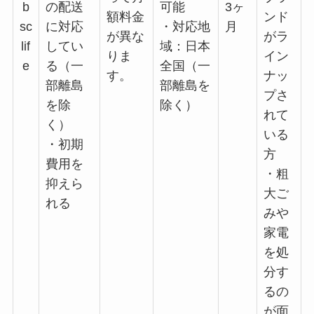
b
の配送
可能
3ヶ
額料金
ンド
sc
に対応
・対応地
月
が異な
がラ
lif
してい
域：日本
りま
イン
e
る（一
全国（一
す。
ナッ
部離島
部離島を
プさ
を除
除く）
れて
く）
いる
・初期
方
費用を
・粗
抑えら
大ご
れる
みや
家電
を処
分す
るの
が面