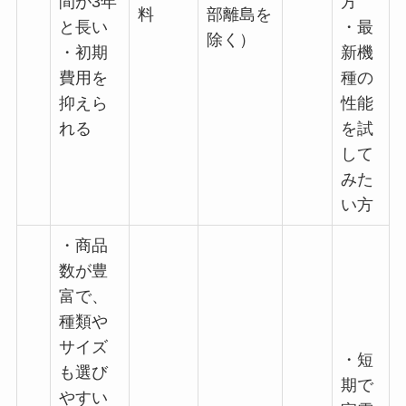
間が3年
方
料
部離島を
と長い
・最
除く）
・初期
新機
費用を
種の
抑えら
性能
れる
を試
して
みた
い方
・商品
数が豊
富で、
種類や
サイズ
・短
も選び
期で
やすい