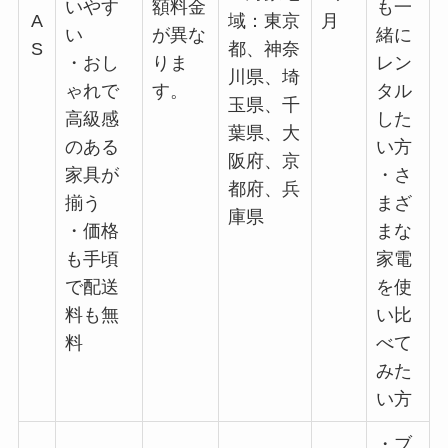
いやす
額料金
も一
A
域：東京
月
い
が異な
緒に
S
都、神奈
・おし
りま
レン
川県、埼
ゃれで
す。
タル
玉県、千
高級感
した
葉県、大
のある
い方
阪府、京
家具が
・さ
都府、兵
揃う
まざ
庫県
・価格
まな
も手頃
家電
で配送
を使
料も無
い比
料
べて
みた
い方
・ブ