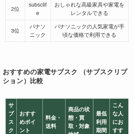
subsclif
おしゃれな高級家具や家電を
2位
e
レンタルできる
パナソ
パナソニックの人気家電が手
3位
ニック
頃な価格で利用できる
おすすめの家電サブスク （サブスクリプ
ション）比較
サ
こん
商品の状
ブ
おすす
最低
な人
料金・
態・買
ス
めポイ
利用
にお
送料
取・対象
ク
ント
期間
すす